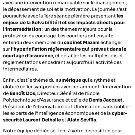
avec une intervention remarquable sur le management,
le dépassement de soi et la motivation. La journée s’est
poursuivie avec la 1ère séance plénière présentant
les
enjeux de la Solvabilité II et ses impacts directs pour
l’intermédiation
; un des thèmes majeurs pour la
profession du courtage. Les courtiers ont ensuite
entendu deux membres du
cabinet Mazars
échanger
sur
l’hyperinflation réglementaire qui prévaut dans le
courtage d’assurance
, et détailler les multiples lois et
règlementations encadrant aujourd’hui l’activité des
intermédiaires.
Enfin, c’est le thème du
numérique
qui a rythmé et
clôturé ce 1er symposium avec notamment l’intervention
de
Benoît Dos
, Directeur Général de l’Ecole
Polytechnique d’Assurance et celle de
Denis Jacquet
,
Président de l’observatoire de l’Ubérisation, sans oublier
les experts de l’intelligence économique et de la
cyber-
sécurité Laurent Delhalle
et
Alain Sévilla
.
Notre équipe dédiée se tient à votre disposition pour